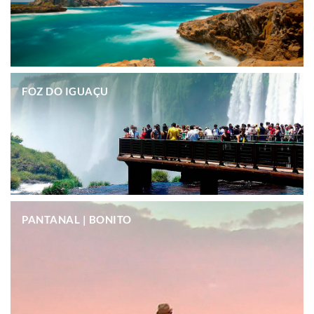
.
FOZ DO IGUAÇU
.
PANTANAL | BONITO