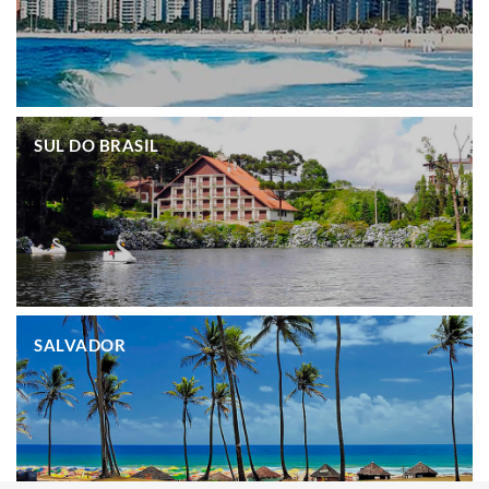
.
SUL DO BRASIL
.
SALVADOR