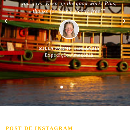
you guys. Keep up the good work! Plus,
thanks for being plastic free!”
MILLA NURMI | FINLÂNDIA
Expedição Amazônia
POST DE INSTAGRAM