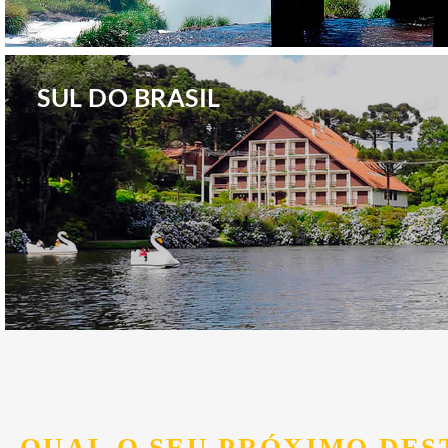
.
SUL DO BRASIL
.