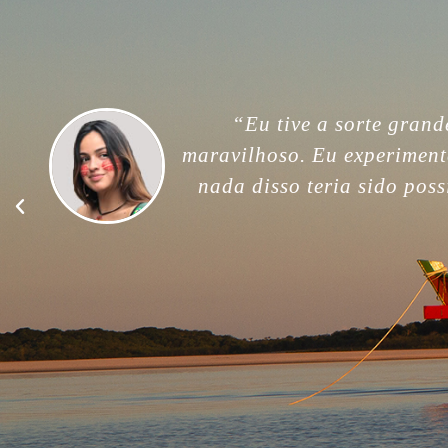
“For me, this trip was unfor
memories. Thank you so much
good