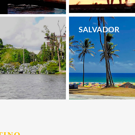
.
SALVADOR
.