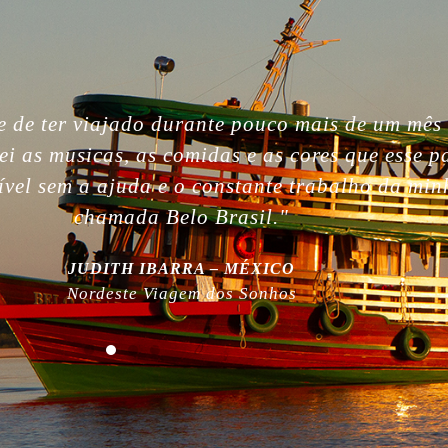
gettable. So beautiful people, nature, without i
, the best week of my life. So much love for yo
 work! Plus, thanks for being plastic free!”
MILLA NURMI | FINLÂNDIA
Expedição Amazônia