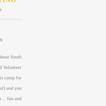
TINO
e
A
about South
d Volunteer
is camp for
ol) and you
sm… fun and