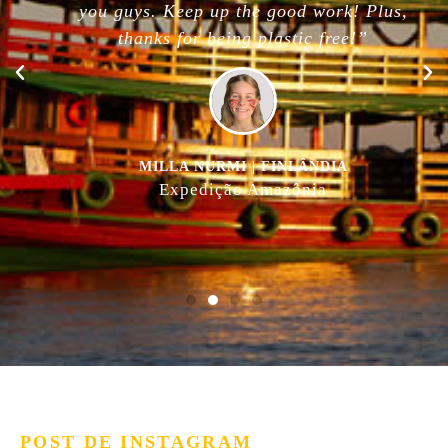
you guys. Keep up the good work! Plus,
thanks for being plastic free!”
MILLA NURMI | FINLÂNDIA
Expedição Amazônia
POST DE INSTAGRAM