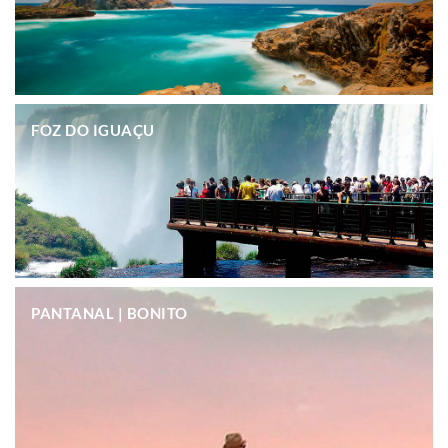
.
FOZ DO IGUAÇU
.
PANTANAL | BONITO