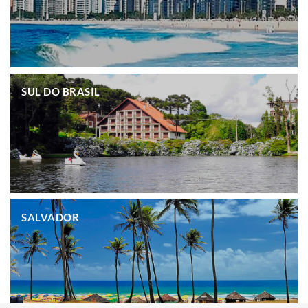
.
SUL DO BRASIL
.
SALVADOR